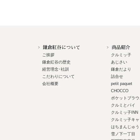
鎌倉紅谷について
商品紹介
ご挨拶
クルミッ子
鎌倉紅谷の歴史
あじさい
経営理念･社訓
鎌倉だより
こだわりについて
詰合せ
会社概要
petit paquet
CHOCCO
ポケットブラウ
クルミとパイ
クルミッ子INN
クルミッ子キャ
はちまんじゅう
雪ノ下一丁目