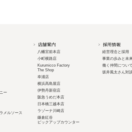
店舗案内
採用情報
八幡宮前本店
経営理念と採用
小町横路店
事業の歩みと未
Kurumicco Factory
働く仲間につい
The Shop
坂井風太さん対
幸浦店
横浜髙島屋店
伊勢丹新宿店
ニー
阪急うめだ本店
日本橋三越本店
ラゾーナ川崎店
ラメルソース
鎌倉紅谷
ピックアップカウンター