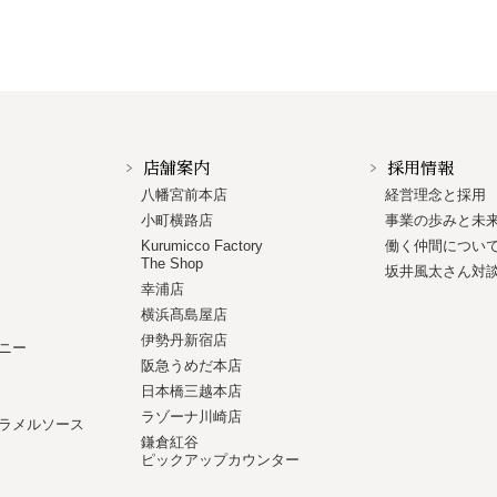
店舗案内
採用情報
八幡宮前本店
経営理念と採用
小町横路店
事業の歩みと未
Kurumicco Factory
働く仲間につい
The Shop
坂井風太さん対
幸浦店
横浜髙島屋店
伊勢丹新宿店
ニー
阪急うめだ本店
日本橋三越本店
ラゾーナ川崎店
ラメルソース
鎌倉紅谷
ピックアップカウンター