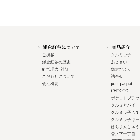
鎌倉紅谷について
商品紹介
ご挨拶
クルミッ子
鎌倉紅谷の歴史
あじさい
経営理念･社訓
鎌倉だより
こだわりについて
詰合せ
会社概要
petit paquet
CHOCCO
ポケットブラウ
クルミとパイ
クルミッ子INN
クルミッ子キャ
はちまんじゅう
雪ノ下一丁目