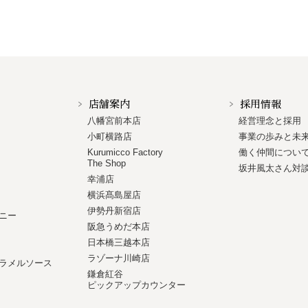
店舗案内
採用情報
八幡宮前本店
経営理念と採用
小町横路店
事業の歩みと未
Kurumicco Factory
働く仲間につい
The Shop
坂井風太さん対
幸浦店
横浜髙島屋店
伊勢丹新宿店
ニー
阪急うめだ本店
日本橋三越本店
ラゾーナ川崎店
ラメルソース
鎌倉紅谷
ピックアップカウンター