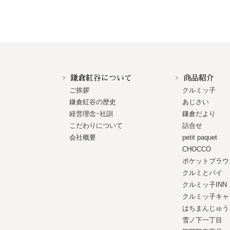
鎌倉紅谷について
商品紹介
ご挨拶
クルミッ子
鎌倉紅谷の歴史
あじさい
経営理念･社訓
鎌倉だより
こだわりについて
詰合せ
会社概要
petit paquet
CHOCCO
ポケットブラウ
クルミとパイ
クルミッ子INN
クルミッ子キャ
はちまんじゅう
雪ノ下一丁目