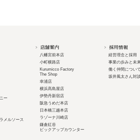
店舗案内
採用情報
八幡宮前本店
経営理念と採用
小町横路店
事業の歩みと未
Kurumicco Factory
働く仲間につい
The Shop
坂井風太さん対
幸浦店
横浜髙島屋店
伊勢丹新宿店
ニー
阪急うめだ本店
日本橋三越本店
ラゾーナ川崎店
ラメルソース
鎌倉紅谷
ピックアップカウンター