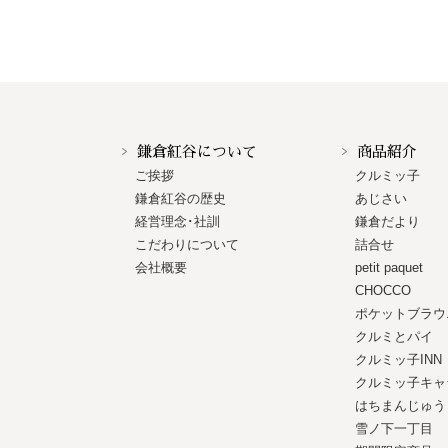
鎌倉紅谷について
商品紹介
ご挨拶
クルミッ子
鎌倉紅谷の歴史
あじさい
経営理念･社訓
鎌倉だより
こだわりについて
詰合せ
会社概要
petit paquet
CHOCCO
ポケットブラウ
クルミとパイ
クルミッ子INN
クルミッ子キャ
はちまんじゅう
雪ノ下一丁目