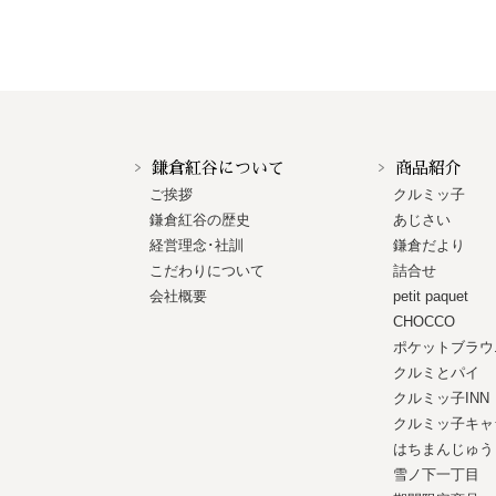
鎌倉紅谷について
商品紹介
ご挨拶
クルミッ子
鎌倉紅谷の歴史
あじさい
経営理念･社訓
鎌倉だより
こだわりについて
詰合せ
会社概要
petit paquet
CHOCCO
ポケットブラウ
クルミとパイ
クルミッ子INN
クルミッ子キャ
はちまんじゅう
雪ノ下一丁目