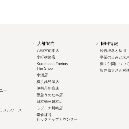
店舗案内
採用情報
八幡宮前本店
経営理念と採用
小町横路店
事業の歩みと未
Kurumicco Factory
働く仲間につい
The Shop
坂井風太さん対
幸浦店
横浜髙島屋店
伊勢丹新宿店
ニー
阪急うめだ本店
日本橋三越本店
ラゾーナ川崎店
ラメルソース
鎌倉紅谷
ピックアップカウンター