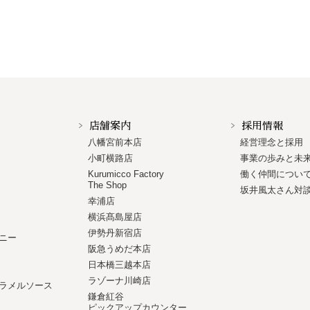
店舗案内
採用情報
八幡宮前本店
経営理念と採用
小町横路店
事業の歩みと未
Kurumicco Factory
働く仲間につい
The Shop
坂井風太さん対
幸浦店
横浜髙島屋店
伊勢丹新宿店
ニー
阪急うめだ本店
日本橋三越本店
ラゾーナ川崎店
ラメルソース
鎌倉紅谷
ピックアップカウンター