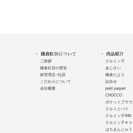
鎌倉紅谷について
商品紹介
ご挨拶
クルミッ子
鎌倉紅谷の歴史
あじさい
経営理念･社訓
鎌倉だより
こだわりについて
詰合せ
会社概要
petit paquet
CHOCCO
ポケットブラウ
クルミとパイ
クルミッ子INN
クルミッ子キャ
はちまんじゅう