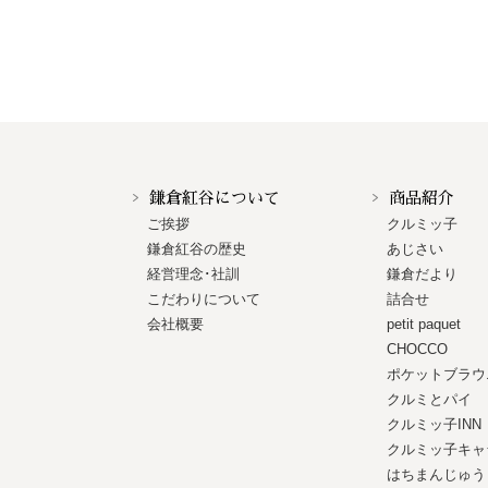
鎌倉紅谷について
商品紹介
ご挨拶
クルミッ子
鎌倉紅谷の歴史
あじさい
経営理念･社訓
鎌倉だより
こだわりについて
詰合せ
会社概要
petit paquet
CHOCCO
ポケットブラウ
クルミとパイ
クルミッ子INN
クルミッ子キャ
はちまんじゅう