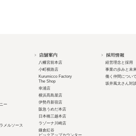
店舗案内
採用情報
八幡宮前本店
経営理念と採用
小町横路店
事業の歩みと未
Kurumicco Factory
働く仲間につい
The Shop
坂井風太さん対
幸浦店
横浜髙島屋店
伊勢丹新宿店
ニー
阪急うめだ本店
日本橋三越本店
ラゾーナ川崎店
ラメルソース
鎌倉紅谷
ピックアップカウンター