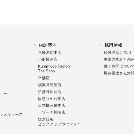
店舗案内
採用情報
八幡宮前本店
経営理念と採用
小町横路店
事業の歩みと未
Kurumicco Factory
働く仲間につい
The Shop
坂井風太さん対
幸浦店
横浜髙島屋店
伊勢丹新宿店
ニー
阪急うめだ本店
日本橋三越本店
ラゾーナ川崎店
ラメルソース
鎌倉紅谷
ピックアップカウンター