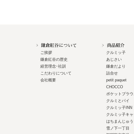
鎌倉紅谷について
商品紹介
ご挨拶
クルミッ子
鎌倉紅谷の歴史
あじさい
経営理念･社訓
鎌倉だより
こだわりについて
詰合せ
会社概要
petit paquet
CHOCCO
ポケットブラウ
クルミとパイ
クルミッ子INN
クルミッ子キャ
はちまんじゅう
雪ノ下一丁目