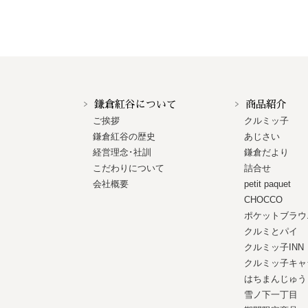
鎌倉紅谷について
商品紹介
ご挨拶
クルミッ子
鎌倉紅谷の歴史
あじさい
経営理念･社訓
鎌倉だより
こだわりについて
詰合せ
会社概要
petit paquet
CHOCCO
ポケットブラウ
クルミとパイ
クルミッ子INN
クルミッ子キャ
はちまんじゅう
雪ノ下一丁目