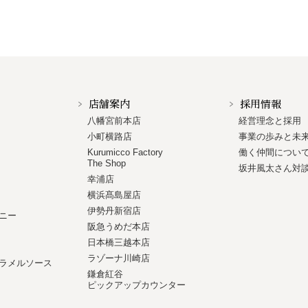
店舗案内
採用情報
八幡宮前本店
経営理念と採用
小町横路店
事業の歩みと未
Kurumicco Factory
働く仲間につい
The Shop
坂井風太さん対
幸浦店
横浜髙島屋店
伊勢丹新宿店
ニー
阪急うめだ本店
日本橋三越本店
ラゾーナ川崎店
ラメルソース
鎌倉紅谷
ピックアップカウンター