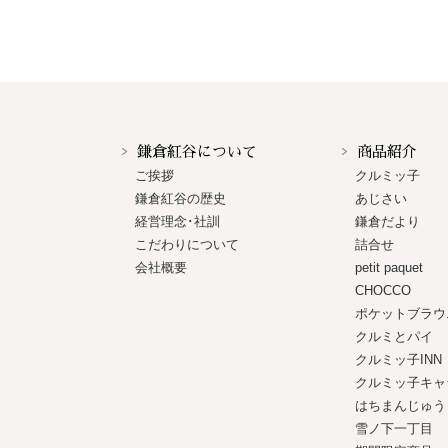
鎌倉紅谷について
商品紹介
ご挨拶
クルミッ子
鎌倉紅谷の歴史
あじさい
経営理念･社訓
鎌倉だより
こだわりについて
詰合せ
会社概要
petit paquet
CHOCCO
ポケットブラウ
クルミとパイ
クルミッ子INN
クルミッ子キャ
はちまんじゅう
雪ノ下一丁目