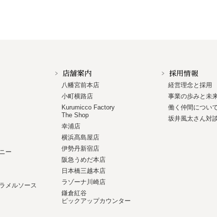
店舗案内
採用情報
八幡宮前本店
経営理念と採用
小町横路店
事業の歩みと未
Kurumicco Factory
働く仲間につい
The Shop
坂井風太さん対
幸浦店
横浜髙島屋店
伊勢丹新宿店
ニー
阪急うめだ本店
日本橋三越本店
ラゾーナ川崎店
ラメルソース
鎌倉紅谷
ピックアップカウンター