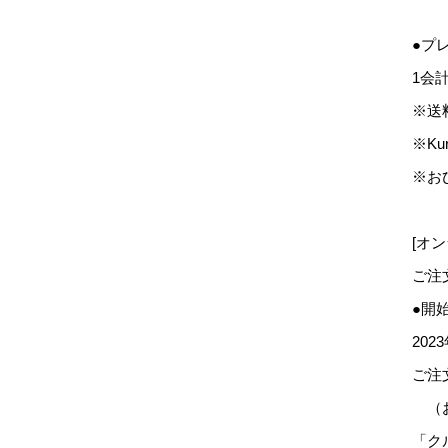
●プ
1会
※送
※Ku
※お
[オ
ご注
●開
20
ご注
（お
「ク