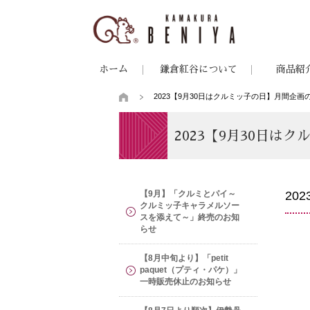
ホーム
鎌倉紅谷について
商品紹
2023【9月30日はクルミッ子の日】月間企画
2023【9月30日は
【9月】「クルミとパイ～
20
クルミッ子キャラメルソー
スを添えて～」終売のお知
らせ
【8月中旬より】「petit
paquet（プティ・パケ）」
一時販売休止のお知らせ