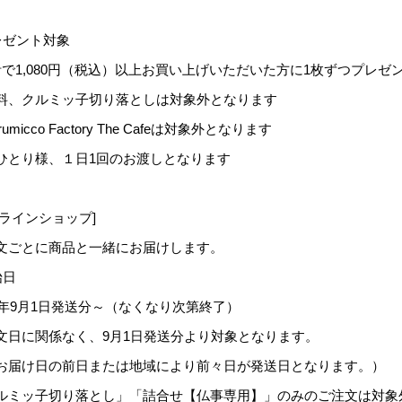
レゼント対象
計で1,080円（税込）以上お買い上げいただいた方に1枚ずつプレゼ
料、クルミッ子切り落としは対象外となります
rumicco Factory The Cafeは対象外となります
ひとり様、１日1回のお渡しとなります
ンラインショップ]
文ごとに商品と一緒にお届けします。
始日
23年9月1日発送分～（なくなり次第終了）
文日に関係なく、9月1日発送分より対象となります。
届け日の前日または地域により前々日が発送日となります。）
ルミッ子切り落とし」「詰合せ【仏事専用】」のみのご注文は対象