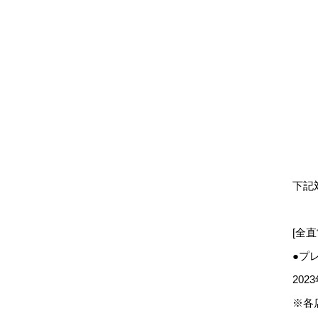
下記
[全直
●プ
202
※各