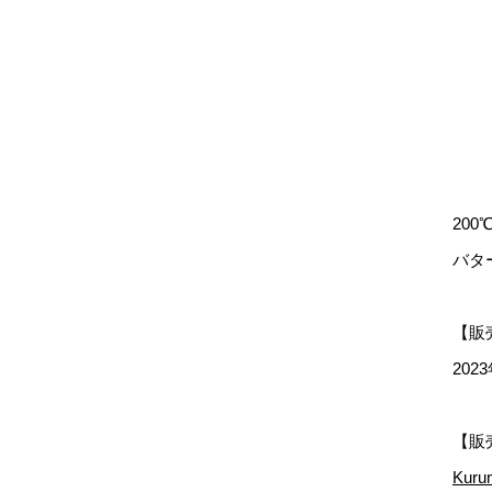
20
バタ
【販
202
【販
Kurum