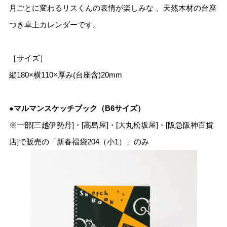
月ごとに変わるリスくんの表情が楽しみな 、天然木材の台座
つき卓上カレンダーです。
［サイズ］
縦180×横110×厚み(台座含)20mm
●マルマンスケッチブック（B6サイズ）
※一部[三越伊勢丹]・[高島屋]・[大丸松坂屋]・[阪急阪神百貨
店]で販売の「新春福袋204（小1）」のみ