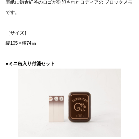
表紙に鎌倉紅谷のロゴが刻印されたロディアの ブロックメモ
です。
［サイズ］
縦105 ×横74㎜
●ミニ缶入り付箋セット