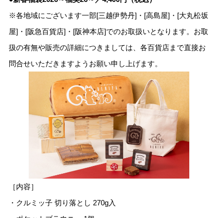
※各地域にございます一部[三越伊勢丹]・[高島屋]・[大丸松坂
屋]・[阪急百貨店]・[阪神本店]でのお取扱いとなります。お取
扱の有無や販売の詳細につきましては、各百貨店まで直接お
問合せいただきますようお願い申し上げます。
［内容］
・クルミッ子 切り落とし 270g入