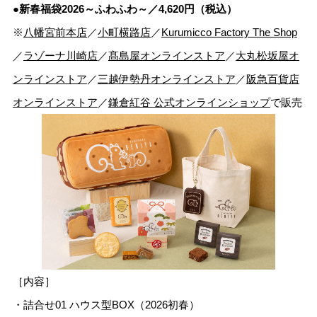
●新春福袋2026～ふわふわ～／4,620円（税込）
※
八幡宮前本店
／
小町横路店
／
Kurumicco Factory The Shop
／
ラゾーナ川崎店
／
髙島屋オンラインストア
／
大丸松坂屋オ
ンラインストア
／
三越伊勢丹オンラインストア
／
阪急百貨店
オンラインストア
／
鎌倉紅谷 公式オンラインショップ
で販売
［内容］
・詰合せ01 ハウス型BOX（2026初春）