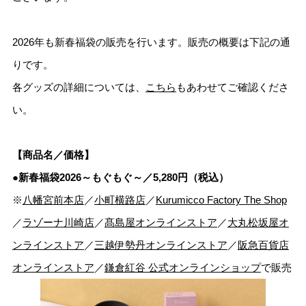
2026年も新春福袋の販売を行います。販売の概要は下記の通
りです。
各グッズの詳細については、
こちら
もあわせてご確認くださ
い。
【商品名／価格】
●新春福袋2026～もぐもぐ～／5,280円（税込）
※
八幡宮前本店
／
小町横路店
／
Kurumicco Factory The Shop
／
ラゾーナ川崎店
／
髙島屋オンラインストア
／
大丸松坂屋オ
ンラインストア
／
三越伊勢丹オンラインストア
／
阪急百貨店
オンラインストア
／
鎌倉紅谷 公式オンラインショップ
で販売