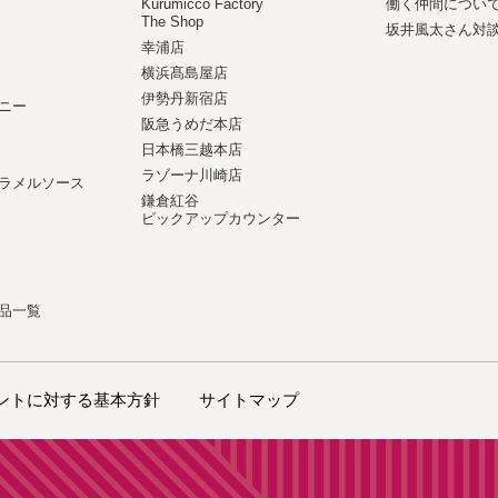
Kurumicco Factory
働く仲間につい
The Shop
坂井風太さん対
幸浦店
横浜髙島屋店
伊勢丹新宿店
ニー
阪急うめだ本店
日本橋三越本店
ラゾーナ川崎店
ラメルソース
鎌倉紅谷
ピックアップカウンター
品一覧
ントに対する基本方針
サイトマップ