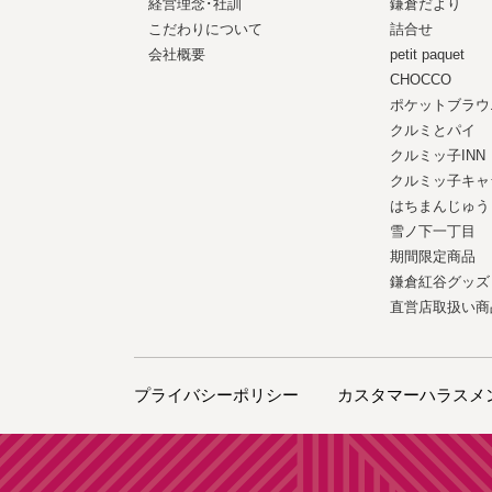
経営理念･社訓
鎌倉だより
こだわりについて
詰合せ
会社概要
petit paquet
CHOCCO
ポケットブラウ
クルミとパイ
クルミッ子INN
クルミッ子キャ
はちまんじゅう
雪ノ下一丁目
期間限定商品
鎌倉紅谷グッズ
直営店取扱い商
プライバシーポリシー
カスタマーハラスメ